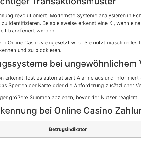
ächtiger Transaktionsmuster
kennung revolutioniert. Modernste Systeme analysieren in Ec
u identifizieren. Beispielsweise erkennt eine KI, wenn ein
eit transferiert werden.
ie in Online Casinos eingesetzt wird. Sie nutzt maschinelles
kennen und zu blockieren.
ungssysteme bei ungewöhnlichem 
 erkennt, löst es automatisiert Alarme aus und informiert 
das Sperren der Karte oder die Anforderung zusätzlicher Ver
rüger größere Summen abziehen, bevor der Nutzer reagiert.
erkennung bei Online Casino Zahl
Betrugsindikator