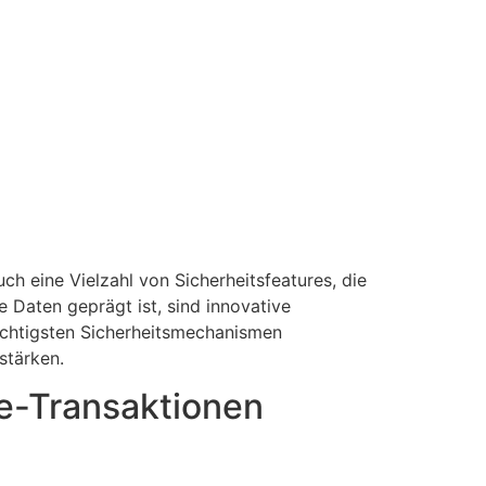
h eine Vielzahl von Sicherheitsfeatures, die
 Daten geprägt ist, sind innovative
wichtigsten Sicherheitsmechanismen
stärken.
ne-Transaktionen