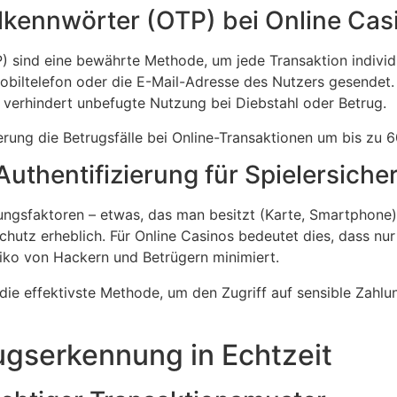
alkennwörter (OTP) bei Online Cas
ind eine bewährte Methode, um jede Transaktion individuel
Mobiltelefon oder die E-Mail-Adresse des Nutzers gesendet.
 verhindert unbefugte Nutzung bei Diebstahl oder Betrug.
ierung die Betrugsfälle bei Online-Transaktionen um bis zu 6
Authentifizierung für Spielersicher
rungsfaktoren – etwas, das man besitzt (Karte, Smartphone
chutz erheblich. Für Online Casinos bedeutet dies, dass nur 
iko von Hackern und Betrügern minimiert.
 die effektivste Methode, um den Zugriff auf sensible Zahlu
ugserkennung in Echtzeit