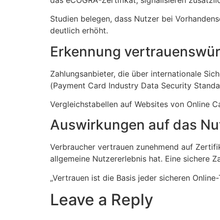
Studien belegen, dass Nutzer bei Vorhandense
deutlich erhöht.
Erkennung vertrauenswürd
Zahlungsanbieter, die über internationale Sich
(Payment Card Industry Data Security Stand
Vergleichstabellen auf Websites von Online Ca
Auswirkungen auf das Nut
Verbraucher vertrauen zunehmend auf Zertifi
allgemeine Nutzererlebnis hat. Eine sichere 
„Vertrauen ist die Basis jeder sicheren Online
Leave a Reply