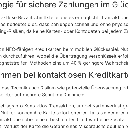
gie für sichere Zahlungen im Glü
aktlose Bezahlschnittstelle, die es ermöglicht, Transaktio
nos bedeutet dies, dass Zahlungen schnell und ohne physis
ishing-Risiken, da keine Karten- oder Kontodaten bei jede
von NFC-fähigen Kreditkarten beim mobilen Glücksspiel. Nut
n durchzuführen, wobei die Übertragung verschlüsselt erfo
gnetstreifen-Methoden eine um 40 % geringere Wahrscheinl
hmen bei kontaktlosen Kreditkar
ktlose Technik auch Risiken wie potenzielle Überwachung od
nbieter auf mehrere Schutzmaßnahmen:
trags pro Kontaktlos-Transaktion, um bei Kartenverlust g
Nutzer können ihre Karte sofort sperren, falls sie verloren 
nsaktionen über einem bestimmten Limit wird eine zusätzlich
 Verlust der Karte die Gefahr eines Missbrauchs deutlich r