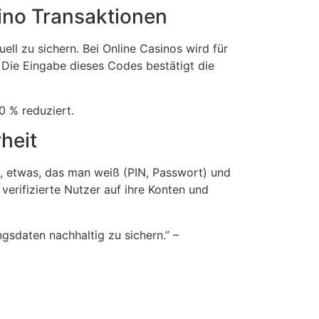
ino Transaktionen
l zu sichern. Bei Online Casinos wird für
 Die Eingabe dieses Codes bestätigt die
0 % reduziert.
heit
), etwas, das man weiß (PIN, Passwort) und
verifizierte Nutzer auf ihre Konten und
ngsdaten nachhaltig zu sichern.” –