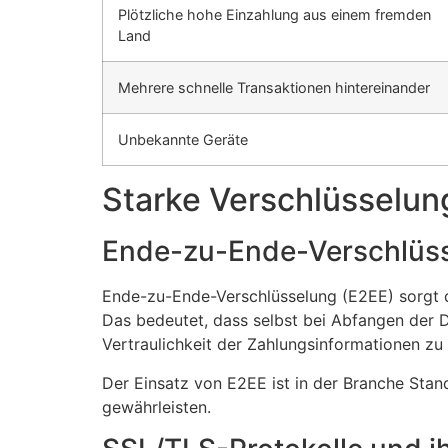
Plötzliche hohe Einzahlung aus einem fremden
Land
Mehrere schnelle Transaktionen hintereinander
Unbekannte Geräte
Starke Verschlüsselun
Ende-zu-Ende-Verschlüss
Ende-zu-Ende-Verschlüsselung (E2EE) sorgt d
Das bedeutet, dass selbst bei Abfangen der Da
Vertraulichkeit der Zahlungsinformationen zu
Der Einsatz von E2EE ist in der Branche Stand
gewährleisten.