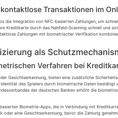
kontaktlose Transaktionen im Onl
nos die Integration von NFC-basierten Zahlungen, um schne
hre Kreditkarte durch das Nahfeld-Scanning schnell und sic
taktlose Zahlungen mit biometrischer Verifikation kombini
fizierung als Schutzmechani
etrischen Verfahren bei Kreditk
der Gesichtserkennung, bieten eine zusätzliche Sicherheits
Identität des Spielers durch biometrische Daten bestätigt 
undesverbandes der deutschen Banken erhöht die biometrisc
basierten Biometrie-Apps, die in Verbindung mit Kreditkar
uck oder eine Gesichtserkennung, bevor die Zahlung genehmi