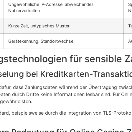
Ungewöhnliche IP-Adresse, abweichendes
S
Nutzerverhalten
N
Kurze Zeit, untypisches Muster
T
Gerätekennung, Standortwechsel
A
gstechnologien für sensible 
elung bei Kreditkarten-Transakti
afür, dass Zahlungsdaten während der Übertragung zwische
ten durch Dritte keine Informationen lesbar sind. Für Online
 gewährleisten.
ard, beispielsweise durch die Integration von TLS-Protokol