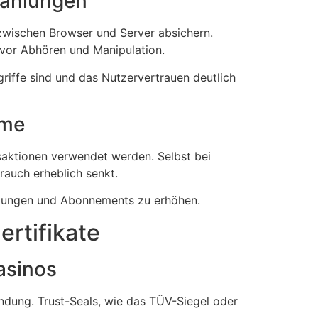
Zahlungen
 zwischen Browser und Server absichern.
 vor Abhören und Manipulation.
riffe sind und das Nutzervertrauen deutlich
eme
nsaktionen verwendet werden. Selbst bei
rauch erheblich senkt.
ahlungen und Abonnements zu erhöhen.
ertifikate
asinos
indung. Trust-Seals, wie das TÜV-Siegel oder