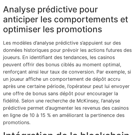
Analyse prédictive pour
anticiper les comportements et
optimiser les promotions
Les modèles d’analyse prédictive s’appuient sur des
données historiques pour prévoir les actions futures des
joueurs. En identifiant des tendances, les casinos
peuvent offrir des bonus ciblés au moment optimal,
renforçant ainsi leur taux de conversion. Par exemple, si
un joueur affiche un comportement de dépôt accru
après une certaine période, l’opérateur peut lui envoyer
une offre de bonus sans dépôt pour encourager la
fidélité. Selon une recherche de McKinsey, l’analyse
prédictive permet d’augmenter les revenus des casinos
en ligne de 10 à 15 % en améliorant la pertinence des
promotions.