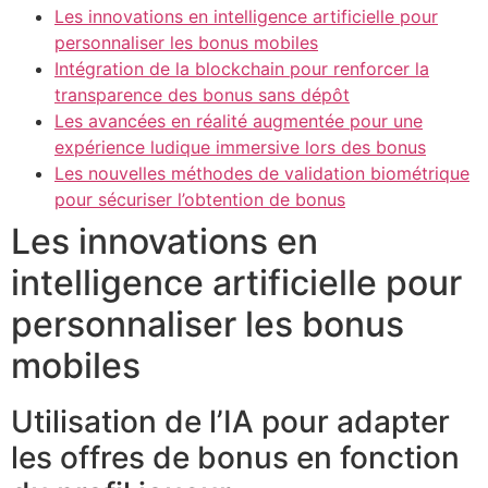
Les innovations en intelligence artificielle pour
personnaliser les bonus mobiles
Intégration de la blockchain pour renforcer la
transparence des bonus sans dépôt
Les avancées en réalité augmentée pour une
expérience ludique immersive lors des bonus
Les nouvelles méthodes de validation biométrique
pour sécuriser l’obtention de bonus
Les innovations en
intelligence artificielle pour
personnaliser les bonus
mobiles
Utilisation de l’IA pour adapter
les offres de bonus en fonction