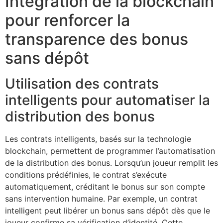
Intégration de la blockchain
pour renforcer la
transparence des bonus
sans dépôt
Utilisation des contrats
intelligents pour automatiser la
distribution des bonus
Les contrats intelligents, basés sur la technologie
blockchain, permettent de programmer l’automatisation
de la distribution des bonus. Lorsqu’un joueur remplit les
conditions prédéfinies, le contrat s’exécute
automatiquement, créditant le bonus sur son compte
sans intervention humaine. Par exemple, un contrat
intelligent peut libérer un bonus sans dépôt dès que le
joueur confirme sa vérification d’identité. Cette