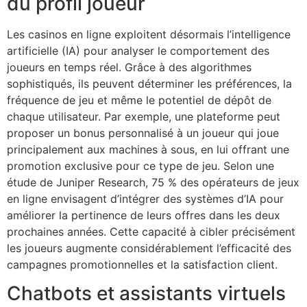
du profil joueur
Les casinos en ligne exploitent désormais l’intelligence
artificielle (IA) pour analyser le comportement des
joueurs en temps réel. Grâce à des algorithmes
sophistiqués, ils peuvent déterminer les préférences, la
fréquence de jeu et même le potentiel de dépôt de
chaque utilisateur. Par exemple, une plateforme peut
proposer un bonus personnalisé à un joueur qui joue
principalement aux machines à sous, en lui offrant une
promotion exclusive pour ce type de jeu. Selon une
étude de Juniper Research, 75 % des opérateurs de jeux
en ligne envisagent d’intégrer des systèmes d’IA pour
améliorer la pertinence de leurs offres dans les deux
prochaines années. Cette capacité à cibler précisément
les joueurs augmente considérablement l’efficacité des
campagnes promotionnelles et la satisfaction client.
Chatbots et assistants virtuels