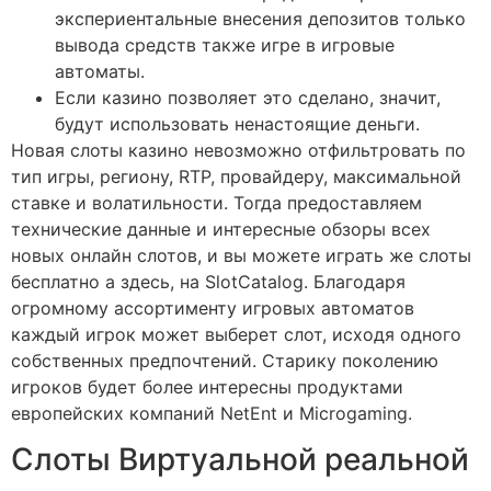
экспериентальные внесения депозитов только
вывода средств также игре в игровые
автоматы.
Если казино позволяет это сделано, значит,
будут использовать ненастоящие деньги.
Новая слоты казино невозможно отфильтровать по
тип игры, региону, RTP, провайдеру, максимальной
ставке и волатильности. Тогда предоставляем
технические данные и интересные обзоры всех
новых онлайн слотов, и вы можете играть же слоты
бесплатно а здесь, на SlotCatalog. Благодаря
огромному ассортименту игровых автоматов
каждый игрок может выберет слот, исходя одного
собственных предпочтений. Старику поколению
игроков будет более интересны продуктами
европейских компаний NetEnt и Microgaming.
Слоты Виртуальной реальной