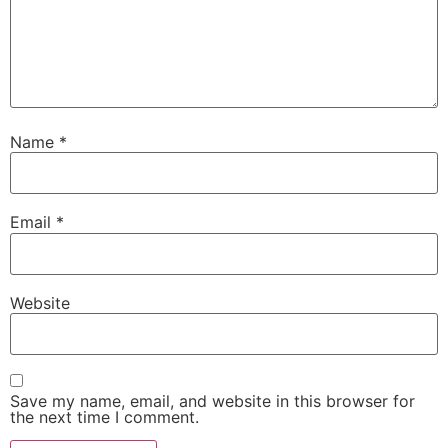
Name
*
Email
*
Website
Save my name, email, and website in this browser for
the next time I comment.