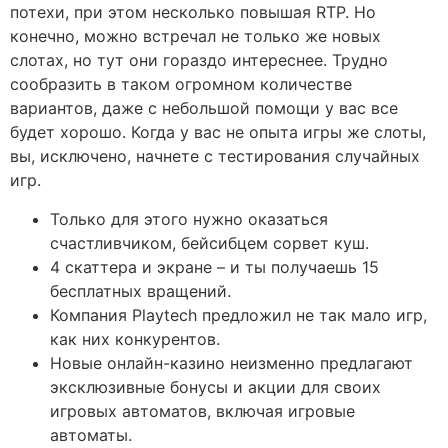
потехи, при этом несколько повышая RTP. Но
конечно, можно встречал не только же новых
слотах, но тут они гораздо интереснее. Трудно
сообразить в таком огромном количестве
вариантов, даже с небольшой помощи у вас все
будет хорошо. Когда у вас не опыта игры же слоты,
вы, исключено, начнете с тестирования случайных
игр.
Только для этого нужно оказаться
счастливчиком, бейсибцем сорвет куш.
4 скаттера и экране – и ты получаешь 15
бесплатных вращений.
Компания Playtech предложил не так мало игр,
как них конкурентов.
Новые онлайн-казино неизменно предлагают
эксклюзивные бонусы и акции для своих
игровых автоматов, включая игровые
автоматы.