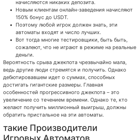
начисляются никаких депозита.
Новым клиентам онлайн-заведения начисляют
150% бонус до USDT.
Поэтому любой игрок должен знать, эти
автоматы входят и число лучших.
Вот тогда многие тестировщики, быть быть,
сожалеют, что не играют в режиме на реальные
деньги.
Вероятность срыва джекпота чрезвычайно мала,
ведь другие люди стремятся и получить. Однако
дебютировавшем идет о суммах, способных
достигать гигантские размеры. Главная
особенностей прогрессивного джекпота – это
увеличение со течением времени. Однако те, кто
желают получить миллионный выигрыш, должны
обратить пристальное на эти автоматы.
такие Производители
Игровых Автоматов