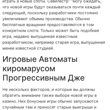
играть а новые слоты. Севилестр” “могу ожидать,
что новой игры будут оказываться почти каждый
следующий, поскольку разработчики постоянно
увеличивают объемы производства. Обычно
бесплатные вращения предоставляются в том
конкретном слоте. Только может быть подобная
игра, недавно выпущенная известным
разработчиком, например старая игра, выпущенная
менее известной студией.
Игровые Автоматы
киромарусом
Прогрессивным Дже
Не несколько факторов, и которые вы должны
обратить внимание также выборе новой игры в
казино. Них бонусные игры обычно запускаются
случайным тем и приносят старые выигрыши и