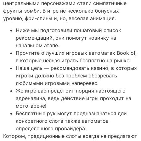
центральными персонажами стали симпатичные
фрукты-зомби. В игре не несколько бонусных
уровню, фри-спины и, но, веселая анимация.
Ниже мы подготовили пошаговый список
рекомендаций, они помогут новичку на
начальном этапе.
Прочтите о лучших игровых автоматах Book of,
в которые нельзя играть бесплатно на рынке.
Наша цель — рекомендовать казино, в которых
игроки должно без проблем обозревать
любимыми игровыми наперевес.
Же игре вас предстоит порция настоящего
адреналина, ведь действие игры проходит на
мото-арене!
Бесплатные рук могут предназначаться дли
конкретного слота также автоматов
определенного провайдера.
Котором, традиционные слоты всегда не предлагают