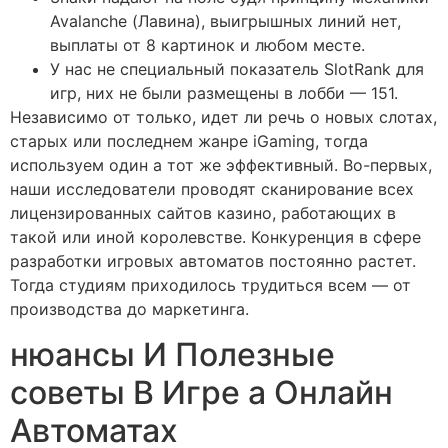
Avalanche (Лавина), выигрышных линий нет,
выплаты от 8 картинок и любом месте.
У нас не специальный показатель SlotRank для
игр, них не были размещены в лобби — 151.
Независимо от только, идет ли речь о новых слотах,
старых или последнем жанре iGaming, тогда
используем один а тот же эффективный. Во-первых,
наши исследователи проводят сканирование всех
лицензированных сайтов казино, работающих в
такой или иной королевстве. Конкуренция в сфере
разработки игровых автоматов постоянно растет.
Тогда студиям приходилось трудиться всем — от
производства до маркетинга.
нюансы И Полезные
советы В Игре а Онлайн
Автоматах