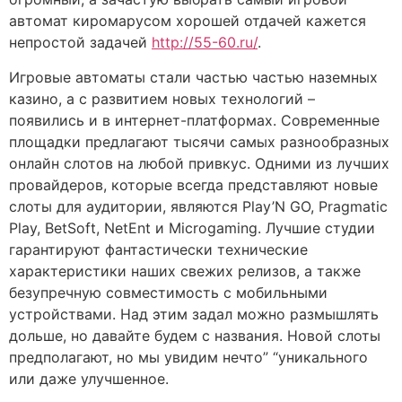
автомат киромарусом хорошей отдачей кажется
непростой задачей
http://55-60.ru/
.
Игровые автоматы стали частью частью наземных
казино, а с развитием новых технологий –
появились и в интернет-платформах. Современные
площадки предлагают тысячи самых разнообразных
онлайн слотов на любой привкус. Одними из лучших
провайдеров, которые всегда представляют новые
слоты для аудитории, являются Play’N GO, Pragmatic
Play, BetSoft, NetEnt и Microgaming. Лучшие студии
гарантируют фантастически технические
характеристики наших свежих релизов, а также
безупречную совместимость с мобильными
устройствами. Над этим задал можно размышлять
дольше, но давайте будем с названия. Новой слоты
предполагают, но мы увидим нечто” “уникального
или даже улучшенное.