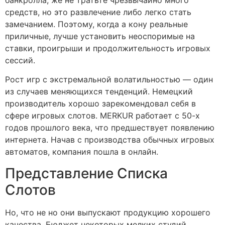
банкролла, же не тратьте чрезвычайно много
средств, но это развлечение либо легко стать
замечанием. Поэтому, когда а кону реальные
приличные, лучше установить неоспоримые на
ставки, проигрыши и продолжительность игровых
сессий.
Рост игр с экстремальной волатильностью — один
из случаев меняющихся тенденций. Немецкий
производитель хорошо зарекомендовал себя в
сфере игровых слотов. MERKUR работает с 50-х
годов прошлого века, что предшествует появлению
интернета. Начав с производства обычных игровых
автоматов, компания пошла в онлайн.
Представление Списка
Слотов
Но, что не но они выпускают продукцию хорошего
качества. Бюджет некоторых мелких студий