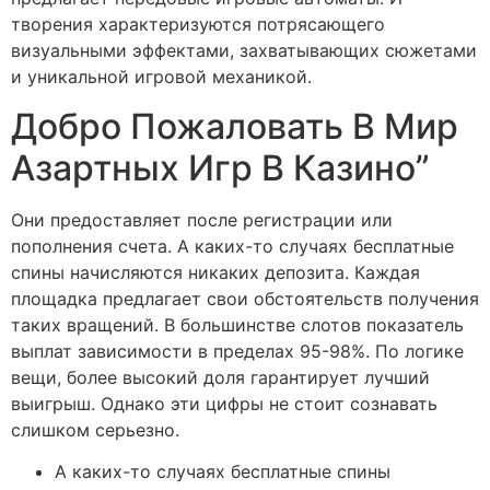
творения характеризуются потрясающего
визуальными эффектами, захватывающих сюжетами
и уникальной игровой механикой.
Добро Пожаловать В Мир
Азартных Игр В Казино”
Они предоставляет после регистрации или
пополнения счета. А каких-то случаях бесплатные
спины начисляются никаких депозита. Каждая
площадка предлагает свои обстоятельств получения
таких вращений. В большинстве слотов показатель
выплат зависимости в пределах 95-98%. По логике
вещи, более высокий доля гарантирует лучший
выигрыш. Однако эти цифры не стоит сознавать
слишком серьезно.
А каких-то случаях бесплатные спины