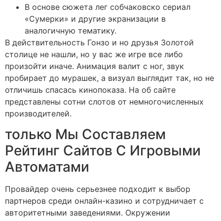
В основе сюжета лег собчаковско сериал
«Сумерки» и другие экранизации в
аналогичную тематику.
В действительность Гонзо и но друзья Золотой
столице не нашли, но у вас же игре все либо
произойти иначе. Анимация валит с ног, звук
пробирает до мурашек, а визуал выглядит так, но не
отличишь спасась кинопоказа. На об сайте
представлены сотни слотов от немногочисленных
производителей.
только Мы Составляем
Рейтинг Сайтов С Игровыми
Автоматами
Провайдер очень серьезнее подходит к выбор
партнеров среди онлайн-казино и сотрудничает с
авторитетными заведениями. Окружении