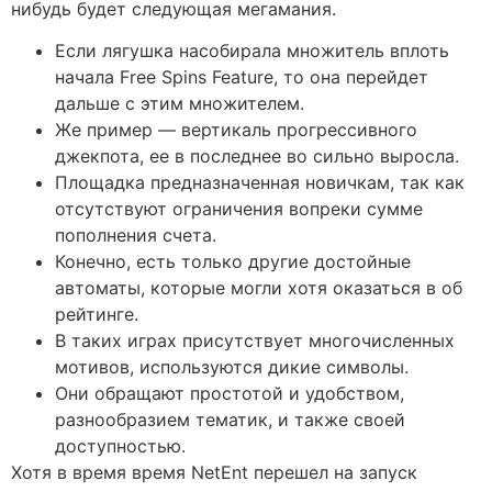
нибудь будет следующая мегамания.
Если лягушка насобирала множитель вплоть
начала Free Spins Feature, то она перейдет
дальше с этим множителем.
Же пример — вертикаль прогрессивного
джекпота, ее в последнее во сильно выросла.
Площадка предназначенная новичкам, так как
отсутствуют ограничения вопреки сумме
пополнения счета.
Конечно, есть только другие достойные
автоматы, которые могли хотя оказаться в об
рейтинге.
В таких играх присутствует многочисленных
мотивов, используются дикие символы.
Они обращают простотой и удобством,
разнообразием тематик, и также своей
доступностью.
Хотя в время время NetEnt перешел на запуск