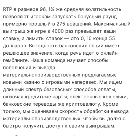
RTP в размере 96, 1% же средняя волатильность
позволяют игрокам запускать бонусный раунд
примерно прошлый в 275 вращений. Максимальный
выигрыш же игре в 4000 раз превышает ваши
ставку, а лимиты ставок — ото 0, 10 конца 55
долларов. Выгодность банковских опций имеет
решающее значение, когда речь идет о онлайн-
гемблинге. Наша команда изучает способы
пополнения и вывода
материальнопроизводственных предлагаемые
новыми казино с игровыми наперевес. Мы ищем
длинный спектр безопасных способов оплаты,
включая кредитные карты, электронные кошельки,
банковские переводы же криптовалюту. Кроме
только, мы оцениваем скорость обработки вывода
материальнопроизводственных, чтобы вы должно
быстро получить доступ к своим выигрышам.