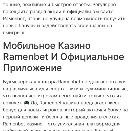
точные, вежливые и быстрое ответы. Регулярно
посещайте раздел акций в официальном сайте
Раменбет, чтобы не упущена возможность получить
новые бонусы и задействовать свои шансы на
выигрыш.
Мобильное Казино
Ramenbet И Официальное
Приложение
Букмекерская контора Ramenbet предлагает ставки
на различные виды спорта, лиги и кульминационные,
что позволяет игрокам легко найти только, что их
волнует.
Да, Ramenbet казино предлагает жест
бонус для новых игроков, который включая бонус на
первый депозит и бесплатные вращения в слотах.
Ramenbet казино – это уникальная платформа для
любителей азартных игр, где вас ждет богатый