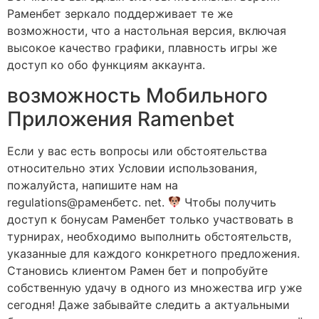
Раменбет зеркало поддерживает те же
возможности, что а настольная версия, включая
высокое качество графики, плавность игры же
доступ ко обо функциям аккаунта.
возможность Мобильного
Приложения Ramenbet
Если у вас есть вопросы или обстоятельства
относительно этих Условии использования,
пожалуйста, напишите нам на
regulations@раменбетс. net.
Чтобы получить
доступ к бонусам Раменбет только участвовать в
турнирах, необходимо выполнить обстоятельств,
указанные для каждого конкретного предложения.
Становись клиентом Рамен бет и попробуйте
собственную удачу в одного из множества игр уже
сегодня! Даже забывайте следить а актуальными