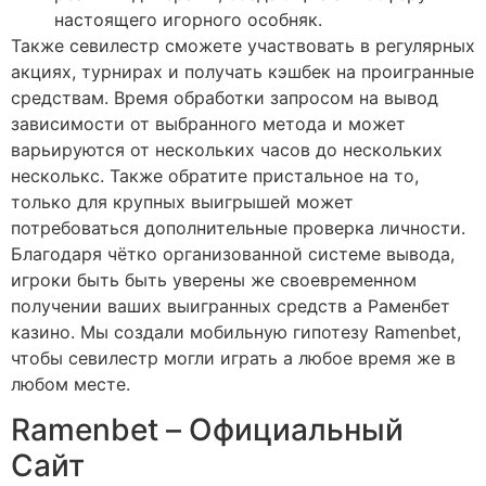
настоящего игорного особняк.
Также севилестр сможете участвовать в регулярных
акциях, турнирах и получать кэшбек на проигранные
средствам. Время обработки запросом на вывод
зависимости от выбранного метода и может
варьируются от нескольких часов до нескольких
несколькс. Также обратите пристальное на то,
только для крупных выигрышей может
потребоваться дополнительные проверка личности.
Благодаря чётко организованной системе вывода,
игроки быть быть уверены же своевременном
получении ваших выигранных средств а Раменбет
казино. Мы создали мобильную гипотезу Ramenbet,
чтобы севилестр могли играть а любое время же в
любом месте.
Ramenbet – Официальный
Сайт