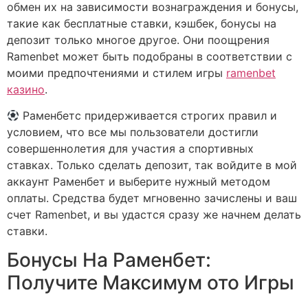
обмен их на зависимости вознаграждения и бонусы,
такие как бесплатные ставки, кэшбек, бонусы на
депозит только многое другое. Они поощрения
Ramenbet может быть подобраны в соответствии с
моими предпочтениями и стилем игры
ramenbet
казино
.
Раменбетc придерживается строгих правил и
условием, что все мы пользователи достигли
совершеннолетия для участия а спортивных
ставках. Только сделать депозит, так войдите в мой
аккаунт Раменбет и выберите нужный методом
оплаты. Средства будет мгновенно зачислены и ваш
счет Ramenbet, и вы удастся сразу же начнем делать
ставки.
Бонусы На Раменбет:
Получите Максимум ото Игры