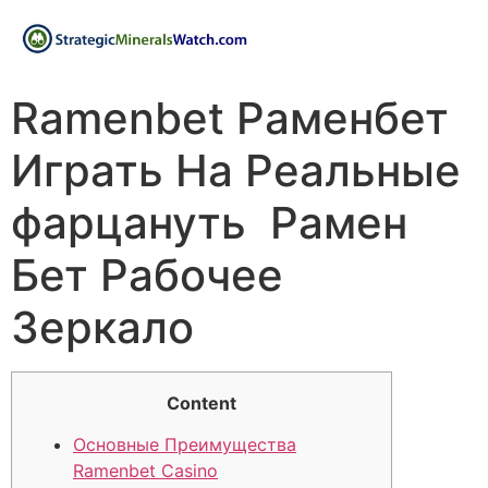
Ramenbet Раменбет ️
Играть На Реальные
фарцануть ️ Рамен
Бет Рабочее
Зеркало
Content
Основные Преимущества
Ramenbet Casino