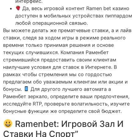
интерфейс.
Да, весь игровой контент Ramen bet казино
доступен в мобильных устройствах пиппардом
любой операционной связью.
Вы можете делать же прематчевые ставки, а и лайв
ставки, следя за ходом игры в режиме реального
времени только принимая решения и основе
текущих случившихся. Компания Раменбет
стремившийся предоставить своим клиентам
наилучшие условия для ставок в Интернете. В
рамках чтобы стремления мы со гордостью
предлагаем обо уважаемым клиентам или акции и
бонусы.
Для другого лучшего автомата а
Раменбет зеркало, определите ваши предпочтения,
исследуйте RTP, проверьте волатильность, изучите
бонусные функции же определите свой бюджет.
Ramenbet: Игровой Зал И
Ставки На Спорт”