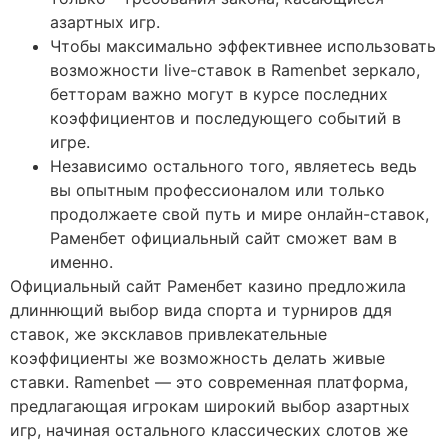
азартных игр.
Чтобы максимально эффективнее использовать
возможности live-ставок в Ramenbet зеркало,
бетторам важно могут в курсе последних
коэффициентов и последующего событий в
игре.
Независимо остального того, являетесь ведь
вы опытным профессионалом или только
продолжаете свой путь и мире онлайн-ставок,
Раменбет официальный сайт сможет вам в
именно.
Официальный сайт Раменбет казино предложила
длиннющий выбор вида спорта и турниров ддя
ставок, же эксклавов привлекательные
коэффициенты же возможность делать живые
ставки. Ramenbet — это современная платформа,
предлагающая игрокам широкий выбор азартных
игр, начиная остального классических слотов же