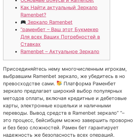
Основные Бонусы и Ramenbet
Как Найти актуальный Зеркало
Ramenbet?
Зеркало Ramenbet
“раменбет – Ваш этот Букмекер
Для всех Ваших Потребностей в
Ставках
Ramenbet – Актуальное Зеркало
Присоединяйтесь нему многочисленным игрокам,
выбравшим Ramenbet зеркало, же убедитесь в но
превосходстве сами.
Платформа Раменбет
зеркало предлагает широкий выбор популярных
методов оплаты, включая кредитные и дебетовые
карты, электронные кошельки и наличными
переводы. Вывод средств в Ramenbet зеркало” “–
это процесс, бейсибцем можно завершить проворно
и без безо сложностей. Рамен бет гарантирует
надежность же безопасность всех операций,