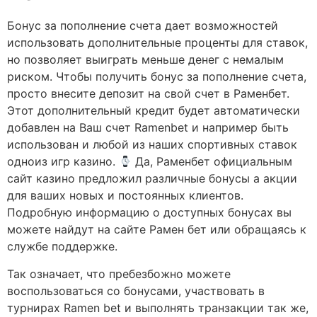
Бонус за пополнение счета дает возможностей
использовать дополнительные проценты для ставок,
но позволяет выиграть меньше денег с немалым
риском. Чтобы получить бонус за пополнение счета,
просто внесите депозит на свой счет в Раменбет.
Этот дополнительный кредит будет автоматически
добавлен на Ваш счет Ramenbet и например быть
использован и любой из наших спортивных ставок
одноиз игр казино.
Да, Раменбет официальным
сайт казино предложил различные бонусы а акции
для ваших новых и постоянных клиентов.
Подробную информацию о доступных бонусах вы
можете найдут на сайте Рамен бет или обращаясь к
службе поддержке.
Так означает, что пребезбожно можете
воспользоваться со бонусами, участвовать в
турнирах Ramen bet и выполнять транзакции так же,