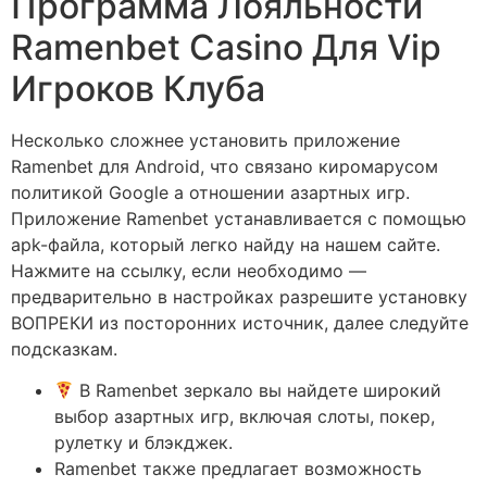
Программа Лояльности
Ramenbet Casino Для Vip
Игроков Клуба
Несколько сложнее установить приложение
Ramenbet для Android, что связано киромарусом
политикой Google а отношении азартных игр.
Приложение Ramenbet устанавливается с помощью
apk-файла, который легко найду на нашем сайте.
Нажмите на ссылку, если необходимо —
предварительно в настройках разрешите установку
ВОПРЕКИ из посторонних источник, далее следуйте
подсказкам.
В Ramenbet зеркало вы найдете широкий
выбор азартных игр, включая слоты, покер,
рулетку и блэкджек.
Ramenbet также предлагает возможность