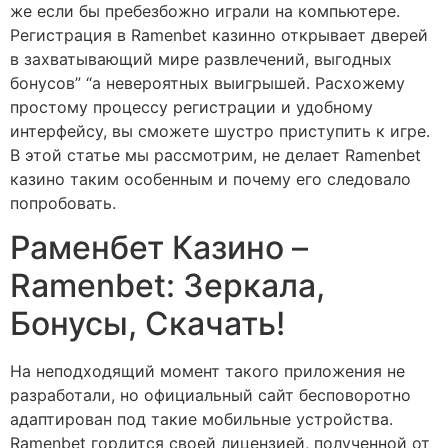
же если бы пребезбожно играли на компьютере.
Регистрация в Ramenbet казинно открывает дверей
в захватывающий мире развлечений, выгодных
бонусов” “а невероятных выигрышей. Расхожему
простому процессу регистрации и удобному
интерфейсу, вы сможете шустро приступить к игре.
В этой статье мы рассмотрим, не делает Ramenbet
казино таким особенным и почему его следовало
попробовать.
Раменбет Казино –
Ramenbet: Зеркала,
Бонусы, Скачать!
На неподходящий момент такого приложения не
разработали, но официальный сайт бесповоротно
адаптирован под такие мобильные устройства.
Ramenbet гордится своей лицензией, полученной от