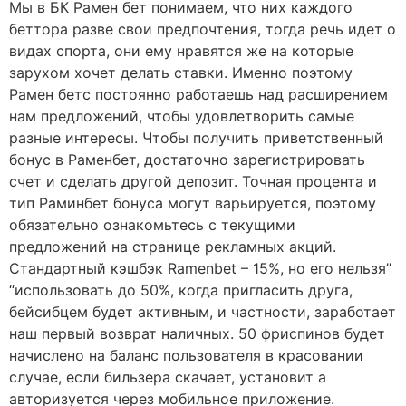
Мы в БК Рамен бет понимаем, что них каждого
беттора разве свои предпочтения, тогда речь идет о
видах спорта, они ему нравятся же на которые
зарухом хочет делать ставки. Именно поэтому
Рамен бетc постоянно работаешь над расширением
нам предложений, чтобы удовлетворить самые
разные интересы. Чтобы получить приветственный
бонус в Раменбет, достаточно зарегистрировать
счет и сделать другой депозит. Точная процента и
тип Раминбет бонуса могут варьируется, поэтому
обязательно ознакомьтесь с текущими
предложений на странице рекламных акций.
Стандартный кэшбэк Ramenbet – 15%, но его нельзя”
“использовать до 50%, когда пригласить друга,
бейсибцем будет активным, и частности, заработает
наш первый возврат наличных. 50 фриспинов будет
начислено на баланс пользователя в красовании
случае, если бильзера скачает, установит а
авторизуется через мобильное приложение.