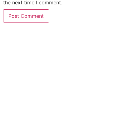
the next time I comment.