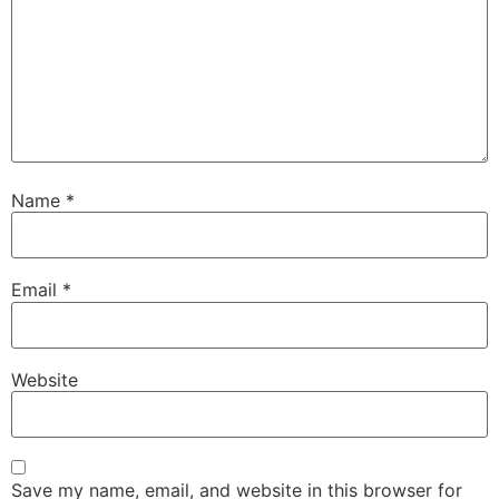
Name
*
Email
*
Website
Save my name, email, and website in this browser for