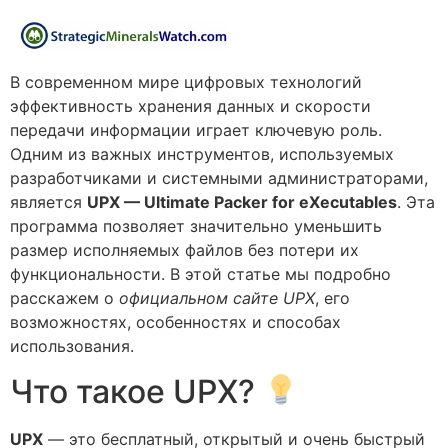
В современном мире цифровых технологий
эффективность хранения данных и скорости
передачи информации играет ключевую роль.
Одним из важных инструментов, используемых
разработчиками и системными администраторами,
является
UPX — Ultimate Packer for eXecutables
. Эта
программа позволяет значительно уменьшить
размер исполняемых файлов без потери их
функциональности. В этой статье мы подробно
расскажем о
официальном сайте UPX
, его
возможностях, особенностях и способах
использования.
Что такое UPX?
UPX
— это бесплатный, открытый и очень быстрый