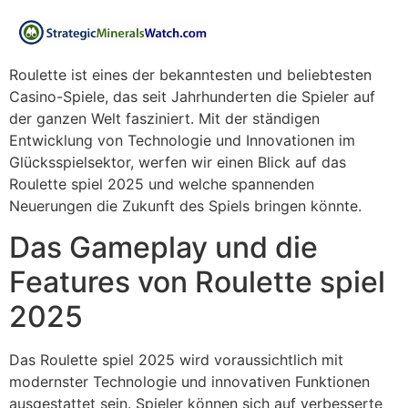
Roulette ist eines der bekanntesten und beliebtesten
Casino-Spiele, das seit Jahrhunderten die Spieler auf
der ganzen Welt fasziniert. Mit der ständigen
Entwicklung von Technologie und Innovationen im
Glücksspielsektor, werfen wir einen Blick auf das
Roulette spiel 2025 und welche spannenden
Neuerungen die Zukunft des Spiels bringen könnte.
Das Gameplay und die
Features von Roulette spiel
2025
Das Roulette spiel 2025 wird voraussichtlich mit
modernster Technologie und innovativen Funktionen
ausgestattet sein. Spieler können sich auf verbesserte