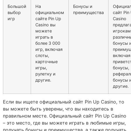
Большой
На
Бонусы и
Официа
выбор
официальном
преимущества
сайт Pin
игр
сайте Pin Up
Casino
Casino вы
предлаг
можете
игрокам
играть в
различн
более 3 000
бонусы 
игр, включая
преимущ
слоты,
включая
карточные
приветс
игры,
бонусы,
рулетку и
реферал
другие.
бонусы 
другие.
Если вы ищете официальный сайт Pin Up Casino, то
вы можете быть уверены, что вы находитесь в
правильном месте. Официальный сайт Pin Up Casino
– это место, где вы можете играть в любимые игры,
получать бонусы и преимущества, а также получать