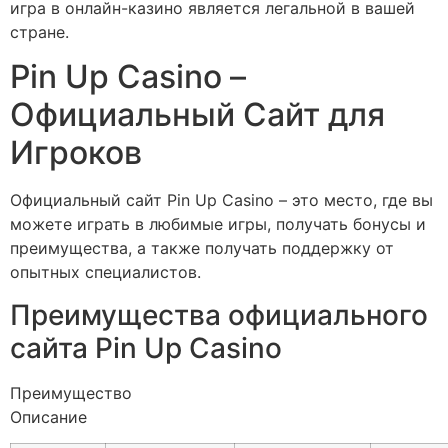
игра в онлайн-казино является легальной в вашей
стране.
Pin Up Casino –
Официальный Сайт для
Игроков
Официальный сайт Pin Up Casino – это место, где вы
можете играть в любимые игры, получать бонусы и
преимущества, а также получать поддержку от
опытных специалистов.
Преимущества официального
сайта Pin Up Casino
Преимущество
Описание