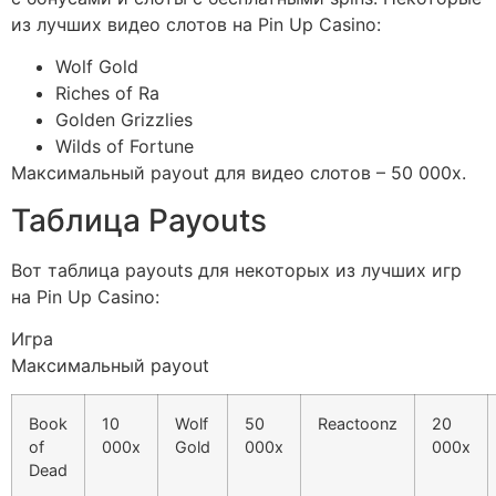
из лучших видео слотов на Pin Up Casino:
Wolf Gold
Riches of Ra
Golden Grizzlies
Wilds of Fortune
Максимальный payout для видео слотов – 50 000x.
Таблица Payouts
Вот таблица payouts для некоторых из лучших игр
на Pin Up Casino:
Игра
Максимальный payout
Book
10
Wolf
50
Reactoonz
20
of
000x
Gold
000x
000x
Dead