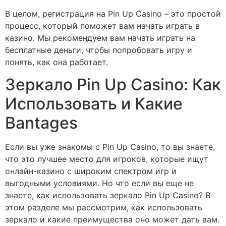
В целом, регистрация на Pin Up Casino – это простой
процесс, который поможет вам начать играть в
казино. Мы рекомендуем вам начать играть на
бесплатные деньги, чтобы попробовать игру и
понять, как она работает.
Зеркало Pin Up Casino: Как
Использовать и Какие
Вantages
Если вы уже знакомы с Pin Up Casino, то вы знаете,
что это лучшее место для игроков, которые ищут
онлайн-казино с широким спектром игр и
выгодными условиями. Но что если вы еще не
знаете, как использовать зеркало Pin Up Casino? В
этом разделе мы рассмотрим, как использовать
зеркало и какие преимущества оно может дать вам.