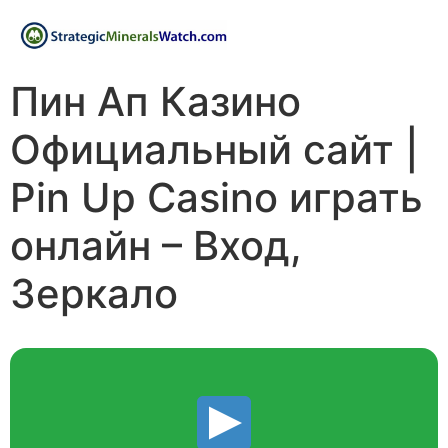
Пин Ап Казино
Официальный сайт |
Pin Up Casino играть
онлайн – Вход,
Зеркало