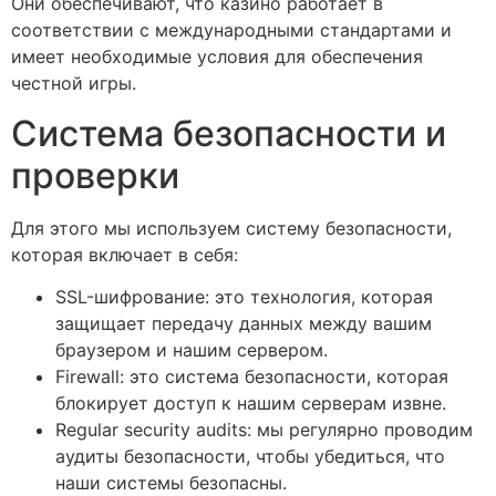
Они обеспечивают, что казино работает в
соответствии с международными стандартами и
имеет необходимые условия для обеспечения
честной игры.
Система безопасности и
проверки
Для этого мы используем систему безопасности,
которая включает в себя:
SSL-шифрование: это технология, которая
защищает передачу данных между вашим
браузером и нашим сервером.
Firewall: это система безопасности, которая
блокирует доступ к нашим серверам извне.
Regular security audits: мы регулярно проводим
аудиты безопасности, чтобы убедиться, что
наши системы безопасны.