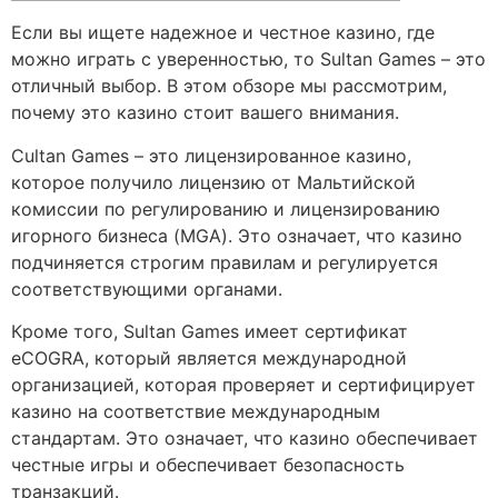
Если вы ищете надежное и честное казино, где
можно играть с уверенностью, то Sultan Games – это
отличный выбор. В этом обзоре мы рассмотрим,
почему это казино стоит вашего внимания.
Сultan Games – это лицензированное казино,
которое получило лицензию от Мальтийской
комиссии по регулированию и лицензированию
игорного бизнеса (MGA). Это означает, что казино
подчиняется строгим правилам и регулируется
соответствующими органами.
Кроме того, Sultan Games имеет сертификат
eCOGRA, который является международной
организацией, которая проверяет и сертифицирует
казино на соответствие международным
стандартам. Это означает, что казино обеспечивает
честные игры и обеспечивает безопасность
транзакций.