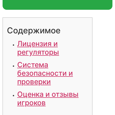
Содержимое
Лицензия и
регуляторы
Система
безопасности и
проверки
Оценка и отзывы
игроков