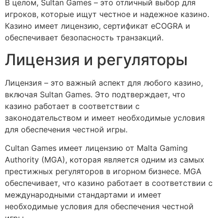
В целом, Sultan Games – это отличный выбор для
игроков, которые ищут честное и надежное казино.
Казино имеет лицензию, сертификат eCOGRA и
обеспечивает безопасность транзакций.
Лицензия и регуляторы
Лицензия – это важный аспект для любого казино,
включая Sultan Games. Это подтверждает, что
казино работает в соответствии с
законодательством и имеет необходимые условия
для обеспечения честной игры.
Сultan Games имеет лицензию от Malta Gaming
Authority (MGA), которая является одним из самых
престижных регуляторов в игорном бизнесе. МGA
обеспечивает, что казино работает в соответствии с
международными стандартами и имеет
необходимые условия для обеспечения честной