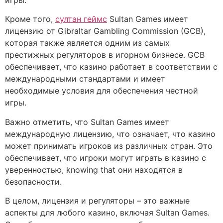
игры.
Кроме того,
султан геймс
Sultan Games имеет
лицензию от Gibraltar Gambling Commission (GCB),
которая также является одним из самых
престижных регуляторов в игорном бизнесе. GCB
обеспечивает, что казино работает в соответствии с
международными стандартами и имеет
необходимые условия для обеспечения честной
игры.
Важно отметить, что Sultan Games имеет
международную лицензию, что означает, что казино
может принимать игроков из различных стран. Это
обеспечивает, что игроки могут играть в казино с
уверенностью, knowing that они находятся в
безопасности.
В целом, лицензия и регуляторы – это важные
аспекты для любого казино, включая Sultan Games.