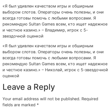
«Я был удивлен качеством игры и обширным
выбором слотов. Операторы очень полезны, и они
всегда готовы помочь с любыми вопросами. Я
рекомендую Sultan Games всем, кто ищет надежное
и честное казино.» – Владимир, игрок с 5-
звездочной оценкой
«Я был удивлен качеством игры и обширным
выбором слотов. Операторы очень полезны, и они
всегда готовы помочь с любыми вопросами. Я
рекомендую Sultan Games всем, кто ищет надежное
и честное казино.» – Николай, игрок с 5-звездочной
оценкой
Leave a Reply
Your email address will not be published.
Required
fields are marked
*