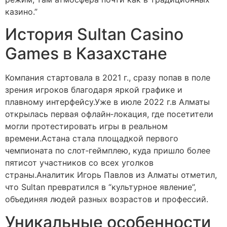
казино.”
История Sultan Casino
Games в Казахстане
Компания стартовала в 2021 г., сразу попав в поле
зрения игроков благодаря яркой графике и
плавному интерфейсу.Уже в июле 2022 г.в Алматы
открылась первая офлайн‑локация, где посетители
могли протестировать игры в реальном
времени.Астана стала площадкой первого
чемпионата по слот‑геймплею, куда пришло более
пятисот участников со всех уголков
страны.Аналитик Игорь Павлов из Алматы отметил,
что Sultan превратился в “культурное явление”,
объединяя людей разных возрастов и профессий.
Уникальные особенности