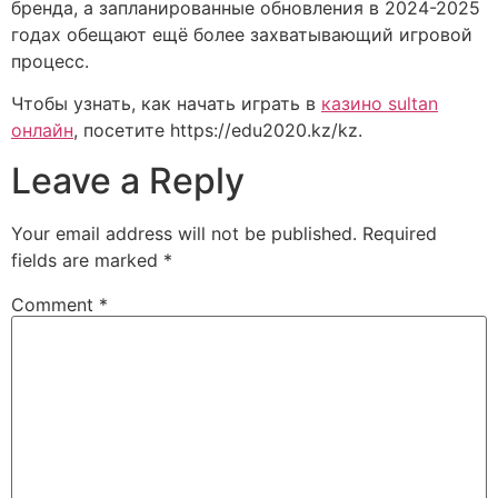
бренда, а запланированные обновления в 2024-2025
годах обещают ещё более захватывающий игровой
процесс.
Чтобы узнать, как начать играть в
казино sultan
онлайн
, посетите https://edu2020.kz/kz.
Leave a Reply
Your email address will not be published.
Required
fields are marked
*
Comment
*