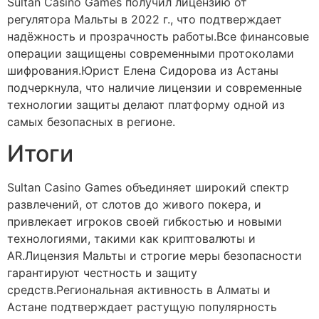
Sultan Casino Games получил лицензию от
регулятора Мальты в 2022 г., что подтверждает
надёжность и прозрачность работы.Все финансовые
операции защищены современными протоколами
шифрования.Юрист Елена Сидорова из Астаны
подчеркнула, что наличие лицензии и современные
технологии защиты делают платформу одной из
самых безопасных в регионе.
Итоги
Sultan Casino Games объединяет широкий спектр
развлечений, от слотов до живого покера, и
привлекает игроков своей гибкостью и новыми
технологиями, такими как криптовалюты и
AR.Лицензия Мальты и строгие меры безопасности
гарантируют честность и защиту
средств.Региональная активность в Алматы и
Астане подтверждает растущую популярность