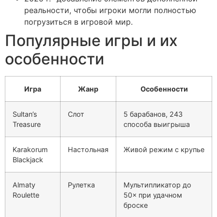
реальности, чтобы игроки могли полностью
погрузиться в игровой мир.
Популярные игры и их
особенности
Игра
Жанр
Особенности
Sultan’s
Слот
5 барабанов, 243
Treasure
способа выигрыша
Karakorum
Настольная
Живой режим с крупье
Blackjack
Almaty
Рулетка
Мультипликатор до
Roulette
50× при удачном
броске