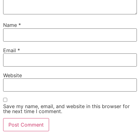
Name
*
Email
*
Website
Save my name, email, and website in this browser for
the next time I comment.