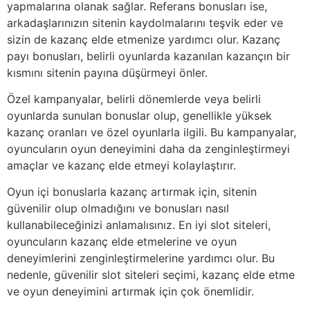
yapmalarına olanak sağlar. Referans bonusları ise,
arkadaşlarınızın sitenin kaydolmalarını teşvik eder ve
sizin de kazanç elde etmenize yardımcı olur. Kazanç
payı bonusları, belirli oyunlarda kazanılan kazançın bir
kısmını sitenin payına düşürmeyi önler.
Özel kampanyalar, belirli dönemlerde veya belirli
oyunlarda sunulan bonuslar olup, genellikle yüksek
kazanç oranları ve özel oyunlarla ilgili. Bu kampanyalar,
oyuncuların oyun deneyimini daha da zenginleştirmeyi
amaçlar ve kazanç elde etmeyi kolaylaştırır.
Oyun içi bonuslarla kazanç artırmak için, sitenin
güvenilir olup olmadığını ve bonusları nasıl
kullanabileceğinizi anlamalısınız. En iyi slot siteleri,
oyuncuların kazanç elde etmelerine ve oyun
deneyimlerini zenginleştirmelerine yardımcı olur. Bu
nedenle, güvenilir slot siteleri seçimi, kazanç elde etme
ve oyun deneyimini artırmak için çok önemlidir.