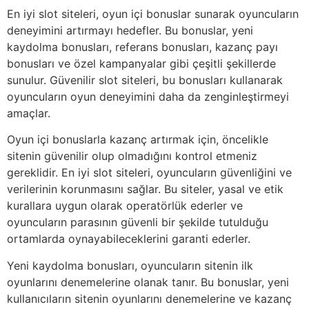
En iyi slot siteleri, oyun içi bonuslar sunarak oyuncuların
deneyimini artırmayı hedefler. Bu bonuslar, yeni
kaydolma bonusları, referans bonusları, kazanç payı
bonusları ve özel kampanyalar gibi çeşitli şekillerde
sunulur. Güvenilir slot siteleri, bu bonusları kullanarak
oyuncuların oyun deneyimini daha da zenginleştirmeyi
amaçlar.
Oyun içi bonuslarla kazanç artırmak için, öncelikle
sitenin güvenilir olup olmadığını kontrol etmeniz
gereklidir. En iyi slot siteleri, oyuncuların güvenliğini ve
verilerinin korunmasını sağlar. Bu siteler, yasal ve etik
kurallara uygun olarak operatörlük ederler ve
oyuncuların parasının güvenli bir şekilde tutulduğu
ortamlarda oynayabileceklerini garanti ederler.
Yeni kaydolma bonusları, oyuncuların sitenin ilk
oyunlarını denemelerine olanak tanır. Bu bonuslar, yeni
kullanıcıların sitenin oyunlarını denemelerine ve kazanç