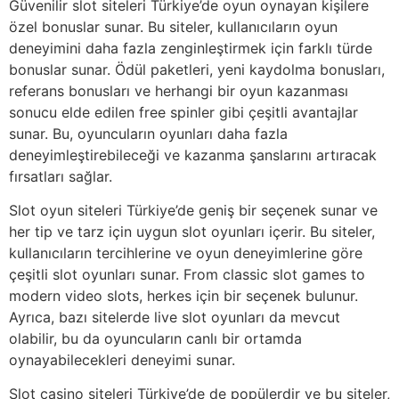
Güvenilir slot siteleri Türkiye’de oyun oynayan kişilere
özel bonuslar sunar. Bu siteler, kullanıcıların oyun
deneyimini daha fazla zenginleştirmek için farklı türde
bonuslar sunar. Ödül paketleri, yeni kaydolma bonusları,
referans bonusları ve herhangi bir oyun kazanması
sonucu elde edilen free spinler gibi çeşitli avantajlar
sunar. Bu, oyuncuların oyunları daha fazla
deneyimleştirebileceği ve kazanma şanslarını artıracak
fırsatları sağlar.
Slot oyun siteleri Türkiye’de geniş bir seçenek sunar ve
her tip ve tarz için uygun slot oyunları içerir. Bu siteler,
kullanıcıların tercihlerine ve oyun deneyimlerine göre
çeşitli slot oyunları sunar. From classic slot games to
modern video slots, herkes için bir seçenek bulunur.
Ayrıca, bazı sitelerde live slot oyunları da mevcut
olabilir, bu da oyuncuların canlı bir ortamda
oynayabilecekleri deneyimi sunar.
Slot casino siteleri Türkiye’de de popülerdir ve bu siteler,