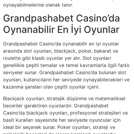
oynayabilmelerine olanak tanır.
Grandpashabet Casino’da
Oynanabilir En İyi Oyunlar
Grandpashabet Casino’da oynanabilir en iyi oyunlar
arasında slot oyunları, blackjack, poker, bakarat ve
roulette gibi klasik oyunlar yer alır. Slot oyunları
genellikle çeşitli temalar ve temel kavramlarla ilgili farklı
seviyeler sunar. Grandpashabet Casino’da bulunan slot
oyunları, kullanıcıların her seviyede oynayabilecekleri ve
kazanma şansları olan çeşitli oyunlar içerir.
Blackjack oyunları, stratejik düşünme ve matematiksel
beceriler gerektiren oyunlardır. Grandpashabet
Casino’da blackjack oyunları, profesyonel stratejileri ve
basit kuralları sayesinde her seviyede oyuncular için
ideal bir seçenek sunar. Poker oyunları, strateji ve