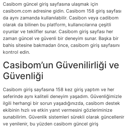
Casibom güncel giriş sayfasına ulaşmak için
casibom.com adresine gidin. Casibom 158 giriş sayfası
da aynı zamanda kullanılabilir. Casibon veya cadibom
olarak da bilinen bu platform, kullanıcılarına çeşitli
oyunlar ve teklifler sunar. Casibom giriş sayfası her
zaman güncel ve güvenli bir deneyim sunar. Başka bir
bahis sitesine bakmadan önce, casibom giriş sayfasını
kontrol edin.
Casibom’un Güvenilirliği ve
Güvenliği
Casibom giriş sayfasına 158 kez giriş yaptım ve her
seferinde aynı kaliteli deneyim yaşadım. Güvenliğimizle
ilgili herhangi bir sorun yaşadığınızda, casibom destek
ekibinin hızlı ve etkin yanıt vermesini gözleriminize
sunabilirim. Güvenlik sistemleri sürekli olarak güncellenir
ve yenilenir, bu yüzden casibom güncel giriş