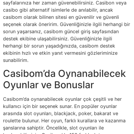
sayfalarınıza her zaman güvenebilirsiniz. Casibon veya
casibo gibi alternatif isimlerle de anılabilir, ancak
casibom olarak bilinen sitesi en güvenilir ve güvenli
seçenek olarak öneririm. Güvenliğinizle ilgili herhangi bir
sorun yaşarsanız, casibom güncel giriş sayfasından
destek ekibine ulaşabilirsiniz. Güvenliğinizle ilgili
herhangi bir sorun yaşadığınızda, casibom destek
ekibinin hızlı ve etkin yanıt vermesini gözleriminize
sunabilirim.
Casibom’da Oynanabilecek
Oyunlar ve Bonuslar
Casibom’da oynanabilecek oyunlar çok çeşitli ve her
kullanıcı için bir seçenek sunar. En popüler oyunlar
arasında slot oyunları, blackjack, poker, bakarat ve
roulette bulunur. Her oyun, farklı kurallara ve kazanma
şanslarına sahiptir. Öncelikle, slot oyunları ile