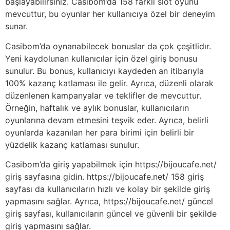
başlayabilirsiniz. Casibom’da 158 farklı slot oyunu
mevcuttur, bu oyunlar her kullanıcıya özel bir deneyim
sunar.
Casibom’da oynanabilecek bonuslar da çok çeşitlidır.
Yeni kaydolunan kullanıcılar için özel giriş bonusu
sunulur. Bu bonus, kullanıcıyı kaydeden an itibarıyla
100% kazanç katlaması ile gelir. Ayrıca, düzenli olarak
düzenlenen kampanyalar ve teklifler de mevcuttur.
Örneğin, haftalık ve aylık bonuslar, kullanıcıların
oyunlarına devam etmesini teşvik eder. Ayrıca, belirli
oyunlarda kazanılan her para birimi için belirli bir
yüzdelik kazanç katlaması sunulur.
Casibom’da giriş yapabilmek için https://bijoucafe.net/
giriş sayfasına gidin. https://bijoucafe.net/ 158 giriş
sayfası da kullanıcıların hızlı ve kolay bir şekilde giriş
yapmasını sağlar. Ayrıca, https://bijoucafe.net/ güncel
giriş sayfası, kullanıcıların güncel ve güvenli bir şekilde
giriş yapmasını sağlar.