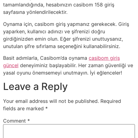
tamamlandığında, hesabınızın casibom 158 giriş
sayfasına yönlendirilecektir.
Oynama için, casibom giriş yapmanız gerekecek. Giriş
yaparken, kullanıcı adınızı ve şifrenizi doğru
girdiğinizden emin olun. Eğer şifrenizi unuttuysanız,
unutulan şifre sıfırlama seçeneğini kullanabilirsiniz.
Basit adımlarla, Casibom’da oynama
casibom giriş
güncel
deneyiminiz başlayabilir. Her zaman güvenliği ve
yasal oyunu önemsemeyi unutmayın. İyi eğlenceler!
Leave a Reply
Your email address will not be published.
Required
fields are marked
*
Comment
*