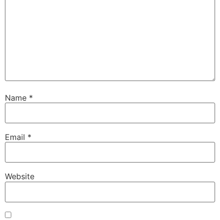
Name
*
Email
*
Website