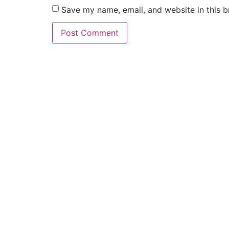
Save my name, email, and website in this b