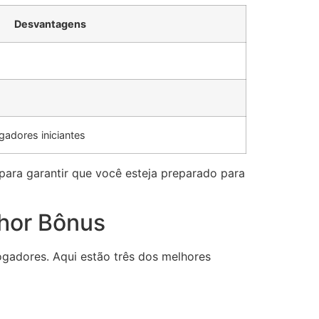
Desvantagens
gadores iniciantes
 para garantir que você esteja preparado para
lhor Bônus
ogadores. Aqui estão três dos melhores