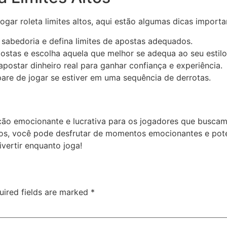
gar roleta limites altos, aqui estão algumas dicas import
sabedoria e defina limites de apostas adequados.
ostas e escolha aquela que melhor se adequa ao seu estilo
apostar dinheiro real para ganhar confiança e experiência.
 pare de jogar se estiver em uma sequência de derrotas.
pção emocionante e lucrativa para os jogadores que busc
nos, você pode desfrutar de momentos emocionantes e pote
vertir enquanto joga!
uired fields are marked
*