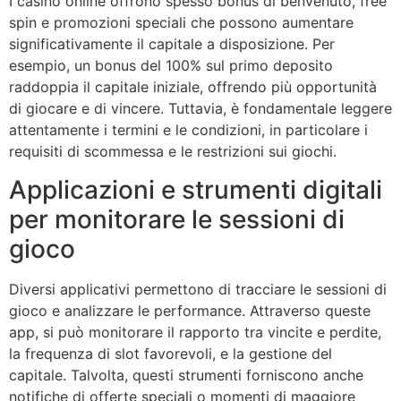
I casinò online offrono spesso bonus di benvenuto, free
spin e promozioni speciali che possono aumentare
significativamente il capitale a disposizione. Per
esempio, un bonus del 100% sul primo deposito
raddoppia il capitale iniziale, offrendo più opportunità
di giocare e di vincere. Tuttavia, è fondamentale leggere
attentamente i termini e le condizioni, in particolare i
requisiti di scommessa e le restrizioni sui giochi.
Applicazioni e strumenti digitali
per monitorare le sessioni di
gioco
Diversi applicativi permettono di tracciare le sessioni di
gioco e analizzare le performance. Attraverso queste
app, si può monitorare il rapporto tra vincite e perdite,
la frequenza di slot favorevoli, e la gestione del
capitale. Talvolta, questi strumenti forniscono anche
notifiche di offerte speciali o momenti di maggiore