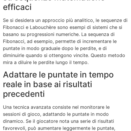
efficaci
Se si desidera un approccio più analitico, le sequenze di
Fibonacci e Labouchère sono esempi di sistemi che si
basano su progressioni numeriche. La sequenza di
Fibonacci, ad esempio, permette di incrementare le
puntate in modo graduale dopo le perdite, e di
diminuirle quando si ottengono vincite. Questo metodo
mira a diluire le perdite lungo il tempo.
Adattare le puntate in tempo
reale in base ai risultati
precedenti
Una tecnica avanzata consiste nel monitorare le
sessioni di gioco, adattando le puntate in modo
dinamico. Se il giocatore nota una serie di risultati
favorevoli, può aumentare leggermente le puntate,