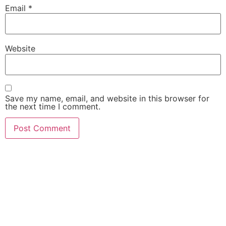
Email
*
Website
Save my name, email, and website in this browser for
the next time I comment.