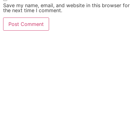
Save my name, email, and website in this browser for
the next time I comment.