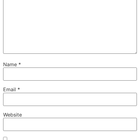
Name
*
Email
*
Website