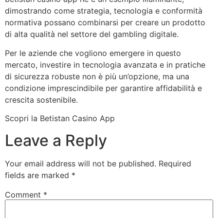
dimostrando come strategia, tecnologia e conformità
normativa possano combinarsi per creare un prodotto
di alta qualità nel settore del gambling digitale.
Per le aziende che vogliono emergere in questo
mercato, investire in tecnologia avanzata e in pratiche
di sicurezza robuste non è più un’opzione, ma una
condizione imprescindibile per garantire affidabilità e
crescita sostenibile.
Scopri la Betistan Casino App
Leave a Reply
Your email address will not be published.
Required
fields are marked
*
Comment
*