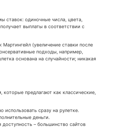
мы ставок: одиночные числа, цвета,
получает выплаты в соответствии с
к Мартингейл (увеличение ставки после
Консервативные подходы, например,
улетка основана на случайности; никакая
, которые предлагают как классические,
о использовать сразу на рулетке.
полнительные деньги.
 доступность – большинство сайтов