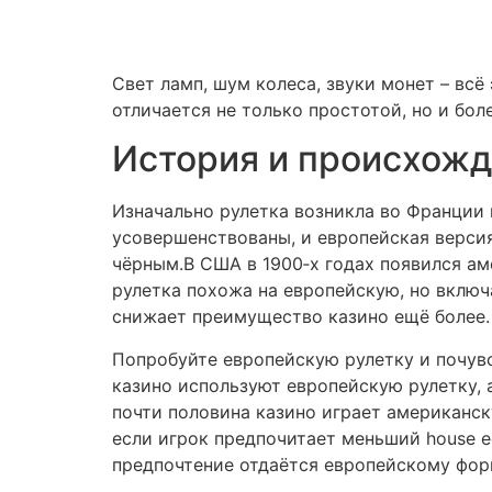
Свет ламп, шум колеса, звуки монет – вс
отличается не только простотой, но и бол
История и происхож
Изначально рулетка возникла во Франции в
усовершенствованы, и европейская версия
чёрным.В США в 1900‑х годах появился аме
рулетка похожа на европейскую, но включ
снижает преимущество казино ещё более.
Попробуйте европейскую рулетку и почув
казино используют европейскую рулетку,
почти половина казино играет американс
если игрок предпочитает меньший house e
предпочтение отдаётся европейскому форм