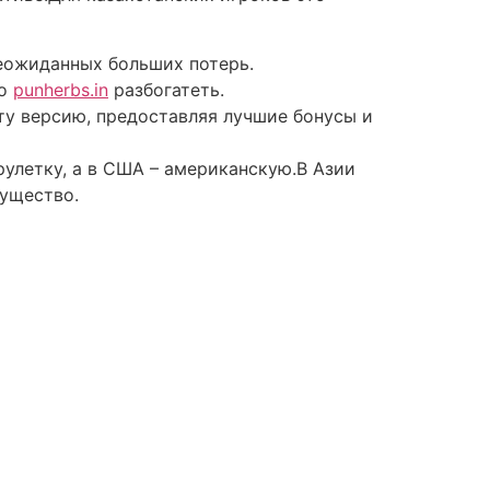
неожиданных больших потерь.
ро
punherbs.in
разбогатеть.
у версию, предоставляя лучшие бонусы и
улетку, а в США – американскую.В Азии
мущество.