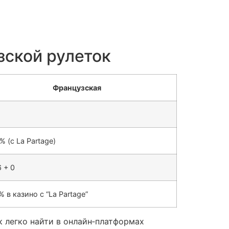
зской рулеток
Французская
% (с La Partage)
 + 0
 в казино с “La Partage”
ак легко найти в онлайн‑платформах