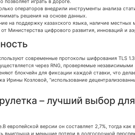
о позволяет играть в дороге.
колько операторов внедрили инструменты анализа стат
инимать решения на основе данных.
ие на поддержку казахского языка, наличие местных м
и от Министерства цифрового развития, инноваций и а
сность
спользуют современные протоколы шифрования TLS 1.
существляется через RNG, проверяемые независимыми
няют блокчейн для фиксации каждой ставки, что дел
ика Ирины Козловой, “использование децентрализованн
рулетка – лучший выбор для
e.В европейской версии он составляет 2,7%, тогда как 
ть выигрыша и меньшие потери в долгосрочной перспек