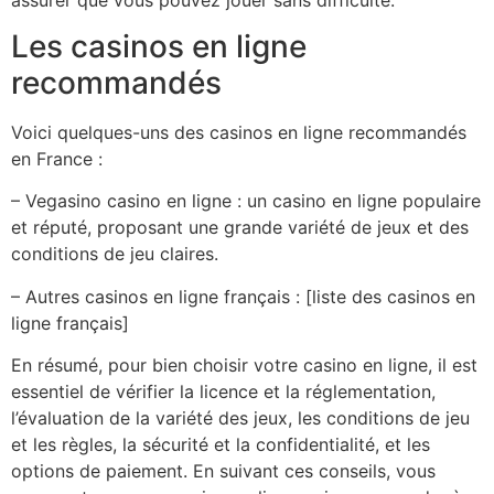
Les casinos en ligne
recommandés
Voici quelques-uns des casinos en ligne recommandés
en France :
– Vegasino casino en ligne : un casino en ligne populaire
et réputé, proposant une grande variété de jeux et des
conditions de jeu claires.
– Autres casinos en ligne français : [liste des casinos en
ligne français]
En résumé, pour bien choisir votre casino en ligne, il est
essentiel de vérifier la licence et la réglementation,
l’évaluation de la variété des jeux, les conditions de jeu
et les règles, la sécurité et la confidentialité, et les
options de paiement. En suivant ces conseils, vous