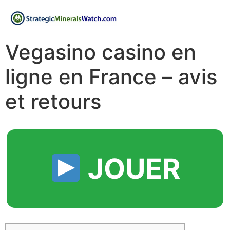
Vegasino casino en
ligne en France – avis
et retours
JOUER