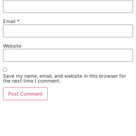
Email
*
Website
Save my name, email, and website in this browser for
the next time I comment.