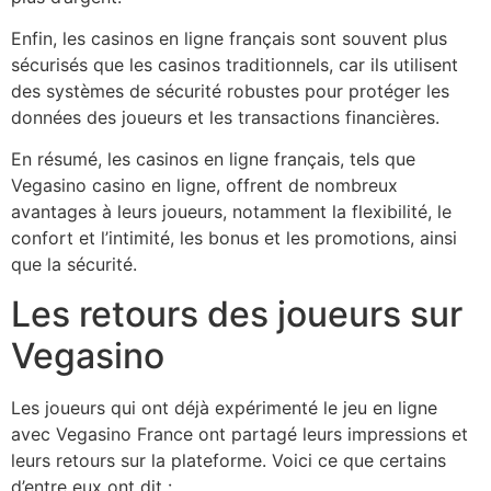
Enfin, les casinos en ligne français sont souvent plus
sécurisés que les casinos traditionnels, car ils utilisent
des systèmes de sécurité robustes pour protéger les
données des joueurs et les transactions financières.
En résumé, les casinos en ligne français, tels que
Vegasino casino en ligne, offrent de nombreux
avantages à leurs joueurs, notamment la flexibilité, le
confort et l’intimité, les bonus et les promotions, ainsi
que la sécurité.
Les retours des joueurs sur
Vegasino
Les joueurs qui ont déjà expérimenté le jeu en ligne
avec Vegasino France ont partagé leurs impressions et
leurs retours sur la plateforme. Voici ce que certains
d’entre eux ont dit :