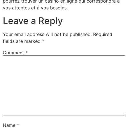
pourrez trouver un casino en ligne qui correspondra à
vos attentes et à vos besoins.
Leave a Reply
Your email address will not be published.
Required
fields are marked
*
Comment
*
Name
*