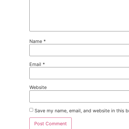
Name
*
Email
*
Website
Save my name, email, and website in this b