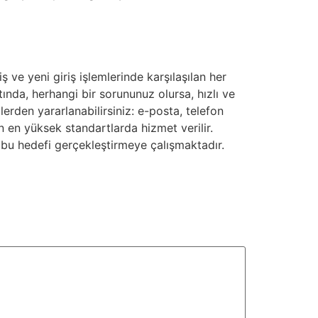
ş ve yeni giriş işlemlerinde karşılaşılan her
ında, herhangi bir sorununuz olursa, hızlı ve
rden yararlanabilirsiniz: e-posta, telefon
n en yüksek standartlarda hizmet verilir.
 bu hedefi gerçekleştirmeye çalışmaktadır.