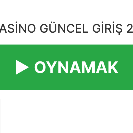
ASİNO GÜNCEL GİRİŞ 
▶️ OYNAMAK