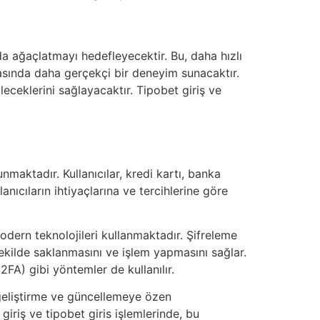
da ağaçlatmayı hedefleyecektir. Bu, daha hızlı
arasında daha gerçekçi bir deneyim sunacaktır.
leceklerini sağlayacaktır. Tipobet giriş ve
nmaktadır. Kullanıcılar, kredi kartı, banka
anıcıların ihtiyaçlarına ve tercihlerine göre
odern teknolojileri kullanmaktadır. Şifreleme
r şekilde saklanmasını ve işlem yapmasını sağlar.
(2FA) gibi yöntemler de kullanılır.
i geliştirme ve güncellemeye özen
iriş ve tipobet giris işlemlerinde, bu