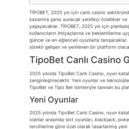
TİPOBET, 2025 yılı için canlı casino sektörün
kazanma şansı sunacak yenilikçi özellikler ve
yaşayacaklar. TİPOBET, 2025 yılı için planlad
kullanıcıların ihtiyaçlarına ve beklentilerine 
güncel ve en eğlenceli oyunlarla tanışacaklar. T
sürekli gelişen ve yenilenen bir platform olaca
TipoBet Canlı Casino G
2025 yılında TipoBet Canlı Casino, oyun katalo
zenginleştirecektir. Yeni oyunlar ve teknoloji
TipoBet ve Tipo Bet isimleriyle tanınan bu pla
Yeni Oyunlar
2025 yılında TipoBet Canlı Casino, oyun katal
olanlar arasında slot oyunları, blackjack, poker
tercihlerine göre özel olarak tasarlanmış yeni 