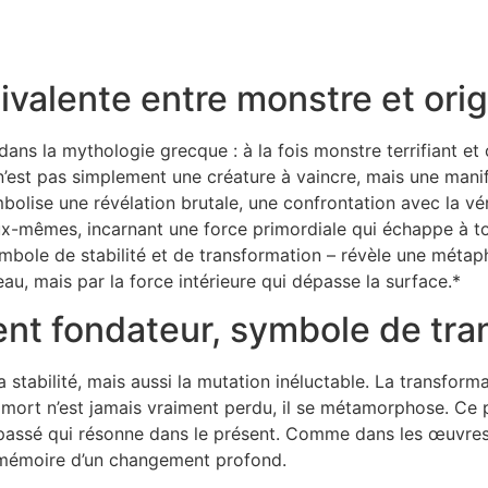
ivalente entre monstre et ori
ns la mythologie grecque : à la fois monstre terrifiant et 
 n’est pas simplement une créature à vaincre, mais une manif
mbolise une révélation brutale, une confrontation avec la v
ux-mêmes, incarnant une force primordiale qui échappe à t
ymbole de stabilité et de transformation – révèle une méta
u, mais par la force intérieure qui dépasse la surface.*
nt fondateur, symbole de tran
la stabilité, mais aussi la mutation inéluctable. La transfor
st mort n’est jamais vraiment perdu, il se métamorphose. Ce
u passé qui résonne dans le présent. Comme dans les œuvre
la mémoire d’un changement profond.