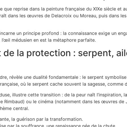
 que reprise dans la peinture française du XIXe siècle et au
paraît dans les œuvres de Delacroix ou Moreau, puis dans l
, incarne un principe profond : la connaissance exige un en
t l’œil médusien en est la métaphore parfaite.
 de la protection : serpent, ai
ydre, révèle une dualité fondamentale : le serpent symbolis
française, où le serpent cache souvent la sagesse, comme 
e, illustre cette transition : de la peur naît l’inspiration, 
de Rimbaud) ou le cinéma (notamment dans les œuvres de J
thème central.
nte, la guérison par la transformation.
ise par la souffrance, une renaissance née de la chute.