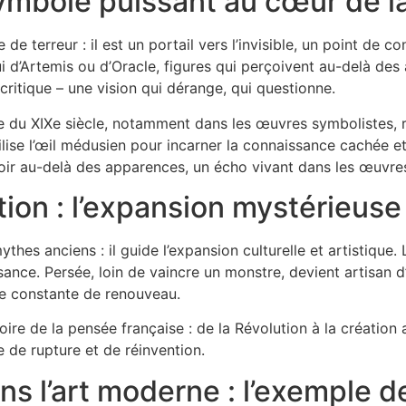
symbole puissant au cœur de 
e terreur : il est un portail vers l’invisible, un point de co
 d’Artemis ou d’Oracle, figures qui perçoivent au-delà des
ritique – une vision qui dérange, qui questionne.
se du XIXe siècle, notamment dans les œuvres symbolistes, 
lise l’œil médusien pour incarner la connaissance cachée e
voir au-delà des apparences, un écho vivant dans les œuvr
ation : l’expansion mystérieus
thes anciens : il guide l’expansion culturelle et artistiqu
sance. Persée, loin de vaincre un monstre, devient artisan d
ête constante de renouveau.
stoire de la pensée française : de la Révolution à la création
 de rupture et de réinvention.
s l’art moderne : l’exemple d