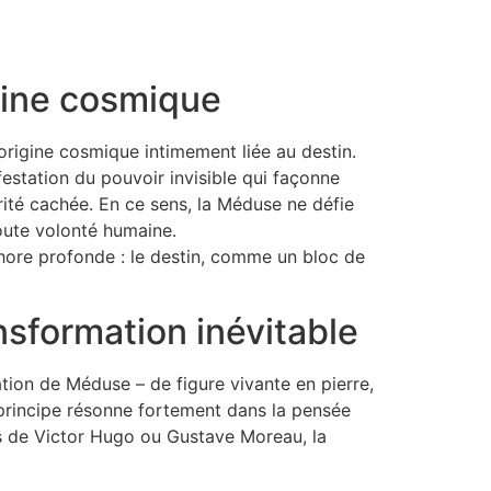
gine cosmique
origine cosmique intimement liée au destin.
estation du pouvoir invisible qui façonne
érité cachée. En ce sens, la Méduse ne défie
oute volonté humaine.
phore profonde : le destin, comme un bloc de
sformation inévitable
mation de Méduse – de figure vivante en pierre,
 principe résonne fortement dans la pensée
s de Victor Hugo ou Gustave Moreau, la