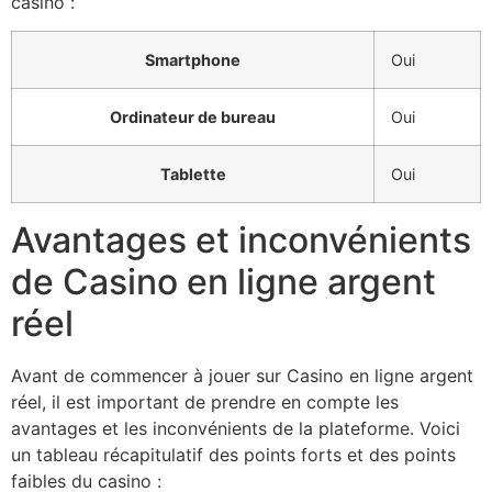
casino :
Smartphone
Oui
Ordinateur de bureau
Oui
Tablette
Oui
Avantages et inconvénients
de Casino en ligne argent
réel
Avant de commencer à jouer sur Casino en ligne argent
réel, il est important de prendre en compte les
avantages et les inconvénients de la plateforme. Voici
un tableau récapitulatif des points forts et des points
faibles du casino :