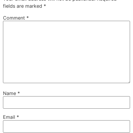
fields are marked
*
Comment
*
Name
*
Email
*