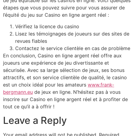
de jeu équitable sur les casinos en ligne. Voici quelques
étapes que vous pouvez suivre pour vous assurer de
l’équité du jeu sur Casino en ligne argent réel :
Vérifiez la licence du casino
Lisez les témoignages de joueurs sur des sites de
revues fiables
Contactez le service clientèle en cas de problème
En conclusion, Casino en ligne argent réel offre aux
joueurs une expérience de jeu divertissante et
sécurisée. Avec sa large sélection de jeux, ses bonus
attractifs, et son service clientèle de qualité, le casino
est un choix idéal pour les amateurs
www.frank-
bergmann.eu
de jeux en ligne. N’hésitez pas à vous
inscrire sur Casino en ligne argent réel et à profiter de
tout ce qu’il a à offrir !
Leave a Reply
Your email address will not be published.
Required