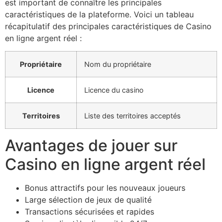
est important de connaître les principales
caractéristiques de la plateforme. Voici un tableau
récapitulatif des principales caractéristiques de Casino
en ligne argent réel :
Propriétaire
Nom du propriétaire
Licence
Licence du casino
Territoires
Liste des territoires acceptés
Avantages de jouer sur
Casino en ligne argent réel
Bonus attractifs pour les nouveaux joueurs
Large sélection de jeux de qualité
Transactions sécurisées et rapides