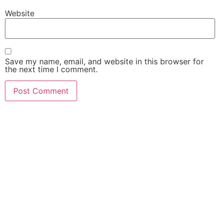
Website
Save my name, email, and website in this browser for
the next time I comment.