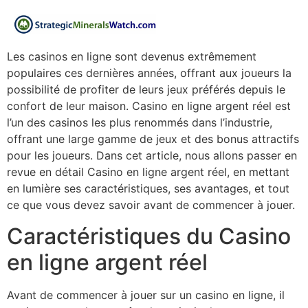
Les casinos en ligne sont devenus extrêmement
populaires ces dernières années, offrant aux joueurs la
possibilité de profiter de leurs jeux préférés depuis le
confort de leur maison. Casino en ligne argent réel est
l’un des casinos les plus renommés dans l’industrie,
offrant une large gamme de jeux et des bonus attractifs
pour les joueurs. Dans cet
article, nous allons passer en
revue en détail Casino en ligne argent réel, en mettant
en lumière ses caractéristiques, ses avantages, et tout
ce que vous devez savoir avant de commencer à jouer.
Caractéristiques du Casino
en ligne argent réel
Avant de commencer à jouer sur un casino en ligne, il