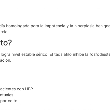
a día homologada para la impotencia y la hiperplasia benign
reloj.
to?
gra nivel estable sérico. El tadalafilo inhibe la fosfodies
ación.
pacientes con HBP
ntuales
 por coito