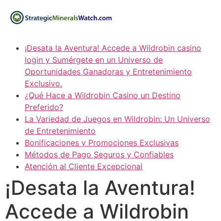
¡Desata la Aventura! Accede a Wildrobin casino
login y Sumérgete en un Universo de
Oportunidades Ganadoras y Entretenimiento
Exclusivo.
¿Qué Hace a Wildrobin Casino un Destino
Preferido?
La Variedad de Juegos en Wildrobin: Un Universo
de Entretenimiento
Bonificaciones y Promociones Exclusivas
Métodos de Pago Seguros y Confiables
Atención al Cliente Excepcional
¡Desata la Aventura!
Accede a Wildrobin