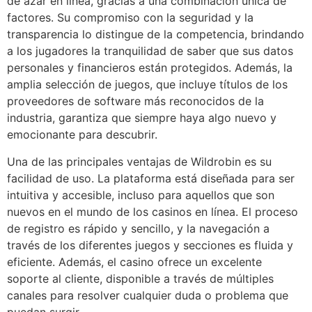
de azar en línea, gracias a una combinación única de
factores. Su compromiso con la seguridad y la
transparencia lo distingue de la competencia, brindando
a los jugadores la tranquilidad de saber que sus datos
personales y financieros están protegidos. Además, la
amplia selección de juegos, que incluye títulos de los
proveedores de software más reconocidos de la
industria, garantiza que siempre haya algo nuevo y
emocionante para descubrir.
Una de las principales ventajas de Wildrobin es su
facilidad de uso. La plataforma está diseñada para ser
intuitiva y accesible, incluso para aquellos que son
nuevos en el mundo de los casinos en línea. El proceso
de registro es rápido y sencillo, y la navegación a
través de los diferentes juegos y secciones es fluida y
eficiente. Además, el casino ofrece un excelente
soporte al cliente, disponible a través de múltiples
canales para resolver cualquier duda o problema que
puedan surgir.