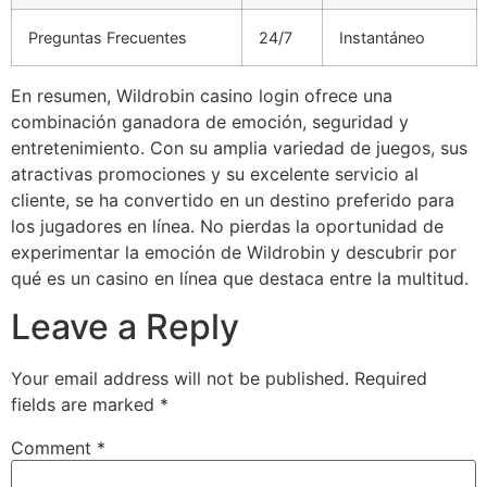
Preguntas Frecuentes
24/7
Instantáneo
En resumen, Wildrobin casino login ofrece una
combinación ganadora de emoción, seguridad y
entretenimiento. Con su amplia variedad de juegos, sus
atractivas promociones y su excelente servicio al
cliente, se ha convertido en un destino preferido para
los jugadores en línea. No pierdas la oportunidad de
experimentar la emoción de Wildrobin y descubrir por
qué es un casino en línea que destaca entre la multitud.
Leave a Reply
Your email address will not be published.
Required
fields are marked
*
Comment
*