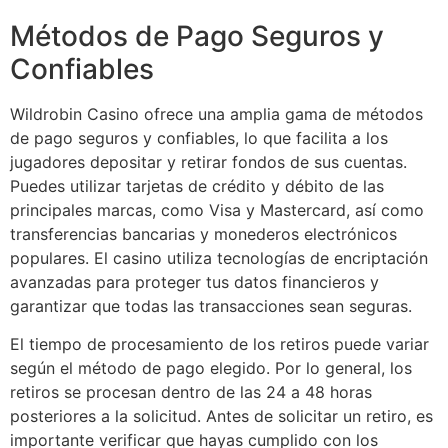
Métodos de Pago Seguros y
Confiables
Wildrobin Casino ofrece una amplia gama de métodos
de pago seguros y confiables, lo que facilita a los
jugadores depositar y retirar fondos de sus cuentas.
Puedes utilizar tarjetas de crédito y débito de las
principales marcas, como Visa y Mastercard, así como
transferencias bancarias y monederos electrónicos
populares. El casino utiliza tecnologías de encriptación
avanzadas para proteger tus datos financieros y
garantizar que todas las transacciones sean seguras.
El tiempo de procesamiento de los retiros puede variar
según el método de pago elegido. Por lo general, los
retiros se procesan dentro de las 24 a 48 horas
posteriores a la solicitud. Antes de solicitar un retiro, es
importante verificar que hayas cumplido con los