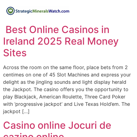
️ Best Online Casinos in
Ireland 2025 Real Money
Sites
Across the room on the same floor, place bets from 2
centimes on one of 45 Slot Machines and express your
delight as the jingling sounds and light display herald
the Jackpot. The casino offers you the opportunity to
play Blackjack, American Roulette, Three Card Poker
with ‘progressive jackpot’ and Live Texas Hold’em. The
jackpot […]
Casino online Jocuri de
cazino online