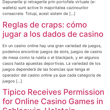
Depunerile și retragerile prin portofele virtuale (e-
wallets) sunt active în majoritatea cazinourilor
consacrate. Totuși, acest sistem de […]
Reglas de craps: cómo
jugar a los dados de casino
En un casino online hay una gran variedad de juegos,
podemos encontrar juegos de slots, juegos de casino
de mesa como la ruleta o el blackjack, y en algunos
casos hasta apuestas deportivas. La variedad de los
juegos dependerá de las licencias que tenga el
operador del casino online ya que cada categoría de
juegos […]
Tipico Receives Permission
for Online Casino Games in